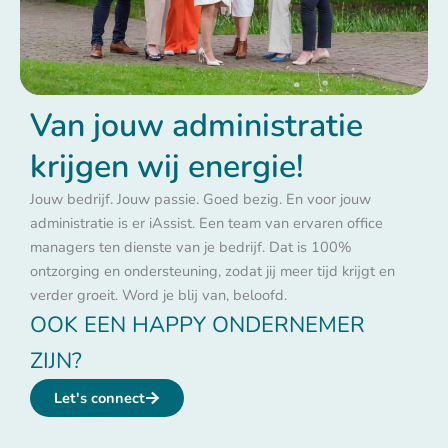
Van jouw administratie
krijgen wij energie!
Jouw bedrijf. Jouw passie. Goed bezig. En voor jouw
administratie is er iAssist. Een team van ervaren office
managers ten dienste van je bedrijf. Dat is 100%
ontzorging en ondersteuning, zodat jij meer tijd krijgt en
verder groeit. Word je blij van, beloofd.
OOK EEN HAPPY ONDERNEMER
ZIJN?
Let's connect