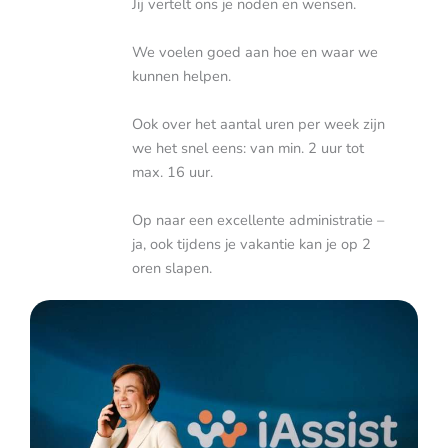
Jij vertelt ons je noden en wensen.
We voelen goed aan hoe en waar we
kunnen helpen.
Ook over het aantal uren per week zijn
we het snel eens: van min. 2 uur tot
max. 16 uur.
Op naar een excellente administratie –
ja, ook tijdens je vakantie kan je op 2
oren slapen.