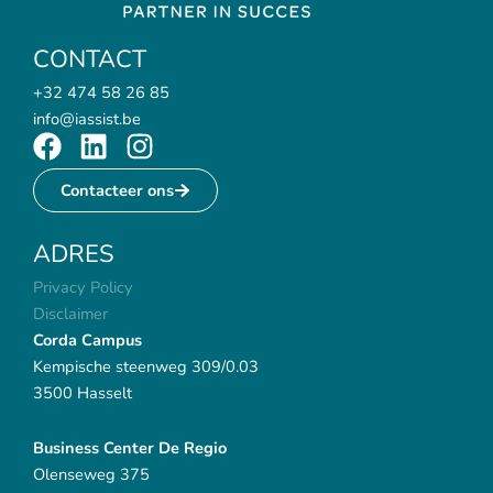
CONTACT
+32 474 58 26 85
info@iassist.be
F
L
I
a
i
n
Contacteer ons
c
n
s
e
k
t
ADRES
b
e
a
o
d
g
Privacy Policy
o
i
r
Disclaimer
k
n
a
Corda Campus
m
Kempische steenweg 309/0.03
3500 Hasselt
Business Center De Regio
Olenseweg 375