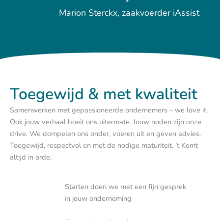
Marion Sterckx, zaakvoerder iAssist
Toegewijd & met kwaliteit
Samenwerken met gepassioneerde ondernemers – we love it.
Ook jouw verhaal boeit ons uitermate. Jouw noden zijn onze
drive. We dompelen ons onder, voeren uit en geven advies.
Toegewijd, respectvol en met de nodige maturiteit. ’t Komt
altijd in orde.
Starten doen we met een fijn gesprek
in jouw onderneming