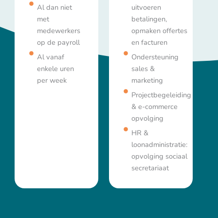
Al dan niet
uitvoeren
met
betalingen,
medewerkers
opmaken offertes
op de payroll
en facturen
Al vanaf
Ondersteuning
enkele uren
sales &
per week
marketing
Projectbegeleiding
& e-commerce
opvolging
HR &
loonadministratie:
opvolging sociaal
secretariaat