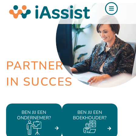
Ga
de
naar
inhoud
de
inhoud
PARTNER
IN SUCCES
BEN JIJ EEN
BEN JIJ EEN
ONDERNEMER?
BOEKHOUDER?