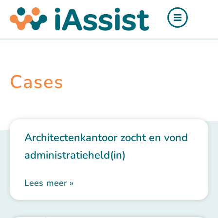
Ga
de
naar
inhoud
de
inhoud
Cases
Architectenkantoor zocht en vond
administratieheld(in)
Lees meer »