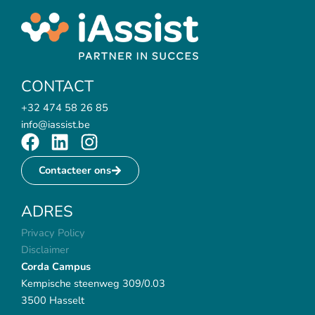
CONTACT
+32 474 58 26 85
info@iassist.be
F
L
I
a
i
n
Contacteer ons
c
n
s
e
k
t
ADRES
b
e
a
o
d
g
Privacy Policy
o
i
r
Disclaimer
k
n
a
Corda Campus
m
Kempische steenweg 309/0.03
3500 Hasselt