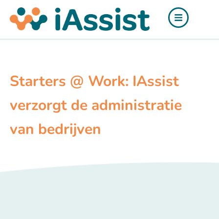
Ga
de
naar
inhoud
de
inhoud
Starters @ Work: IAssist
verzorgt de administratie
van bedrijven