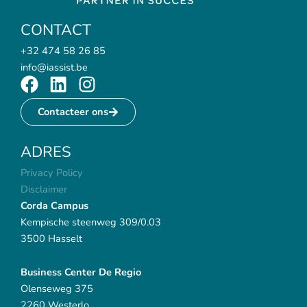
CONTACT
+32 474 58 26 85
info@iassist.be
F
L
I
a
i
n
Contacteer ons
c
n
s
e
k
t
ADRES
b
e
a
o
d
g
Privacy Policy
o
i
r
Disclaimer
k
n
a
Corda Campus
m
Kempische steenweg 309/0.03
3500 Hasselt
Business Center De Regio
Olenseweg 375
2260 Westerlo