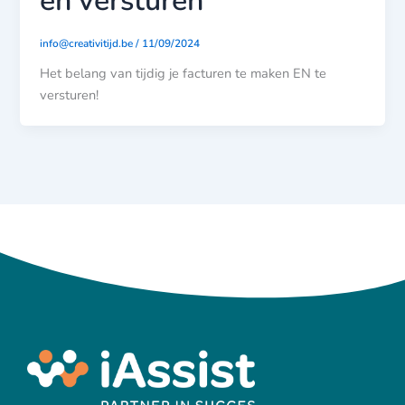
en versturen
info@creativitijd.be
/
11/09/2024
Het belang van tijdig je facturen te maken EN te
versturen!