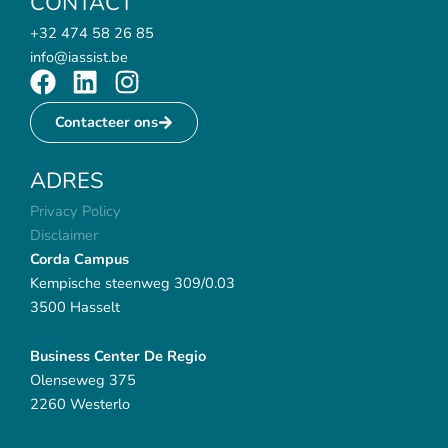
CONTACT
+32 474 58 26 85
info@iassist.be
F
L
I
a
i
n
Contacteer ons
c
n
s
e
k
t
ADRES
b
e
a
o
d
g
Privacy Policy
o
i
r
Disclaimer
k
n
a
Corda Campus
m
Kempische steenweg 309/0.03
3500 Hasselt
Business Center De Regio
Olenseweg 375
2260 Westerlo